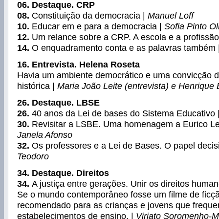
06. Destaque. CRP
08.
Constituição da democracia |
Manuel Loff
10.
Educar em e para a democracia |
Sofia Pinto Ol
12.
Um relance sobre a CRP. A escola e a profissão
14.
O enquadramento conta e as palavras também 
16. Entrevista. Helena Roseta
Havia um ambiente democrático e uma convicção d
histórica |
Maria João Leite (entrevista) e Henrique 
26. Destaque. LBSE
26.
40 anos da Lei de bases do Sistema Educativo 
30.
Revisitar a LSBE. Uma homenagem a Eurico Le
Janela Afonso
32.
Os professores e a Lei de Bases. O papel decis
Teodoro
34. Destaque. Direitos
34.
A justiça entre gerações. Unir os direitos human
Se o mundo contemporâneo fosse um filme de ficçã
recomendado para as crianças e jovens que frequ
estabelecimentos de ensino. |
Viriato Soromenho-