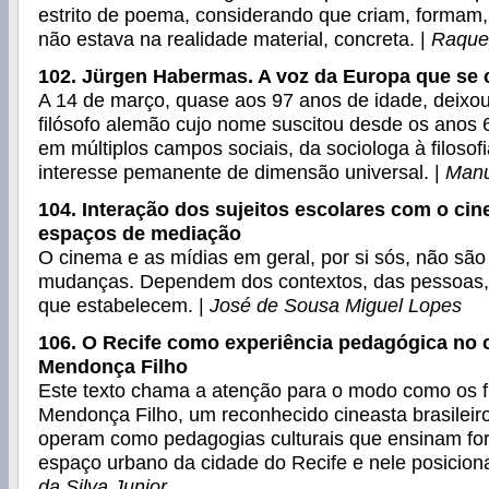
estrito de poema, considerando que criam, formam
não estava na realidade material, concreta. |
Raquel
102. Jürgen Habermas. A voz da Europa que se 
A 14 de março, quase aos 97 anos de idade, deix
filósofo alemão cujo nome suscitou desde os anos 
em múltiplos campos sociais, da sociologa à filosofi
interesse pemanente de dimensão universal. |
Manu
104. Interação dos sujeitos escolares com o ci
espaços de mediação
O cinema e as mídias em geral, por si sós, não são
mudanças. Dependem dos contextos, das pessoas,
que estabelecem. |
José de Sousa Miguel Lopes
106. O Recife como experiência pedagógica no 
Mendonça Filho
Este texto chama a atenção para o modo como os f
Mendonça Filho, um reconhecido cineasta brasileiro
operam como pedagogias culturais que ensinam for
espaço urbano da cidade do Recife e nele posiciona
da Silva Junior