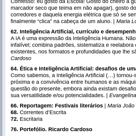
Confesso: eu gosto da Escola! Gosto do cheiro a g
marcador seco que teima em não apagar), gosto do
corredores e daquela energia elétrica que só se se
finalmente “clica” na cabeça de um aluno. |
Maria L
62. Inteligência Artificial, currículo e desempen
A IA é uma expressão da Inteligência Humana. Não 
infalível; combina padrões, sistematiza e reelabo
existentes, nos formatos e profundidades que lhe sã
Cardoso
64. Ética e Inteligência Artificial: desafios de u
Como sabemos, a Inteligência Artificial (…) tornou-
próxima e a convivência entre humanos e as máqui
questão do presente, embora ainda existam desaf
sua versatilidade e/ou potencialidades. |
Evangelina
66. Reportagem: Festivais literários
|
Maria João 
68.
Correntes d’Escrita
72.
Escritaria
76. Portefólio. Ricardo Cardoso