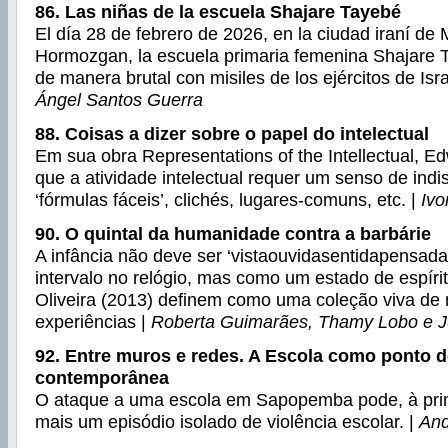
86. Las niñas de la escuela Shajare Tayebé
El día 28 de febrero de 2026, en la ciudad iraní de 
Hormozgan, la escuela primaria femenina Shajare
de manera brutal con misiles de los ejércitos de Isr
Ángel Santos Guerra
88. Coisas a dizer sobre o papel do intelectual
Em sua obra Representations of the Intellectual, E
que a atividade intelectual requer um senso de ind
‘fórmulas fáceis’, clichés, lugares-comuns, etc. |
Ivo
90. O quintal da humanidade contra a barbárie
A infância não deve ser ‘vistaouvidasentidapensad
intervalo no relógio, mas como um estado de espír
Oliveira (2013) definem como uma coleção viva de
experiências |
Roberta Guimarães, Thamy Lobo e J
92. Entre muros e redes. A Escola como ponto d
contemporânea
O ataque a uma escola em Sapopemba pode, à prime
mais um episódio isolado de violência escolar. |
And